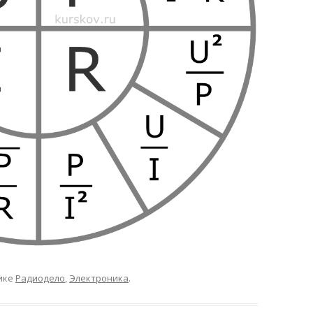
ике
Радиодело
,
Электроника
.