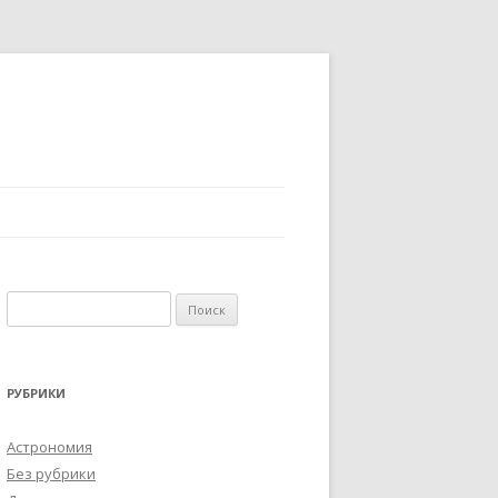
Н
а
й
т
РУБРИКИ
и
:
Астрономия
Без рубрики