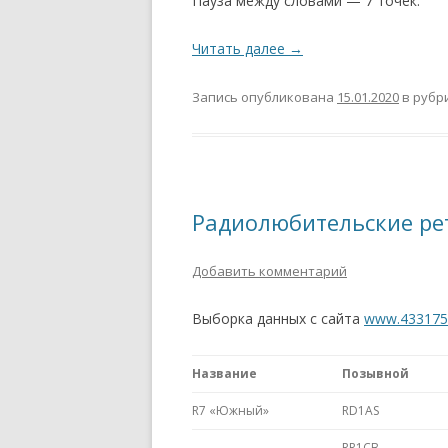
Пауза между словами — 7 точек.
Читать далее
→
Запись опубликована
15.01.2020
в рубр
Радиолюбительские ре
Добавить комментарий
Выборка данных с сайта
www.433175
Название
Позывной
R7 «Южный»
RD1AS
—
RR1CB