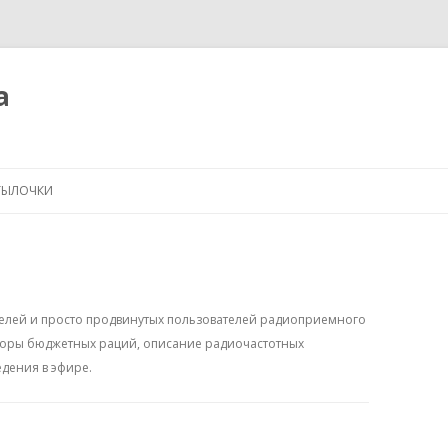
а
Перейти
к
ТЫЛОЧКИ
содержимому
лей и просто продвинутых пользователей радиоприемного
оры бюджетных раций, описание радиочастотных
едения в эфире.