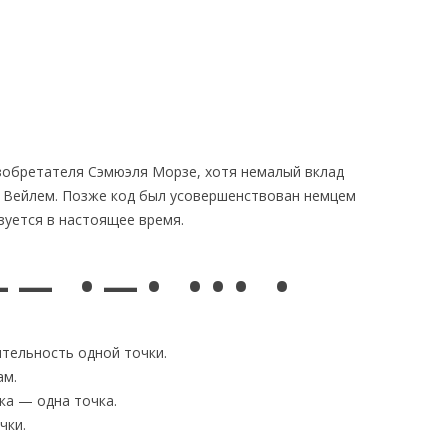
изобретателя Сэмюэля Морзе, хотя немалый вклад
 Вейлем. Позже код был усовершенствован немцем
зуется в настоящее время.
 — • — •
• • •
•
ительность одной точки.
ам.
ка — одна точка.
чки.