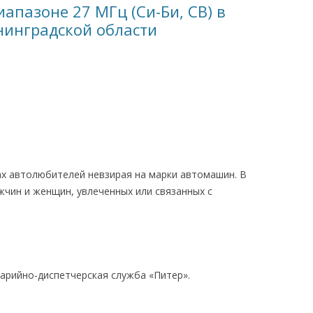
апазоне 27 МГц (Си-Би, CB) в
нинградской области
ах автолюбителей невзирая на марки автомашин. В
жчин и женщин, увлеченных или связанных с
варийно-диспетчерская служба «Питер».