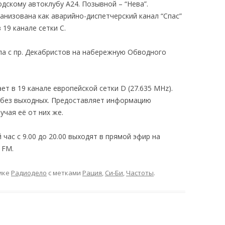
дскому автоклубу А24. Позывной – “Нева”.
ганизована как аварийно-диспетчерский канал “Спас”
 19 канале сетки С.
ла с пр. Декабристов на набережную Обводного
ет в 19 канале европейской сетки D (27.635 MHz).
и без выходных. Предоставляет информацию
учая её от них же.
час с 9.00 до 20.00 выходят в прямой эфир на
 FM.
ике
Радиодело
с метками
Рация
,
Си-Би
,
Частоты
.