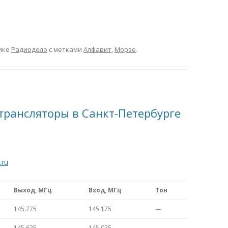
ике
Радиодело
с метками
Алфавит
,
Морзе
.
трансляторы в Санкт-Петербурге
.ru
Выход, МГц
Вход, МГц
Тон
145.775
145.175
—
145.625
145.025
—